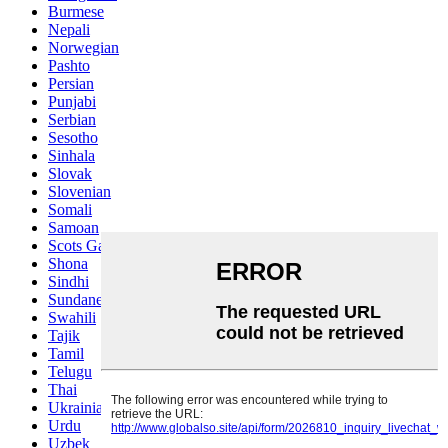
Burmese
Nepali
Norwegian
Pashto
Persian
Punjabi
Serbian
Sesotho
Sinhala
Slovak
Slovenian
Somali
Samoan
Scots Gaelic
Shona
Sindhi
Sundanese
Swahili
Tajik
Tamil
Telugu
Thai
Ukrainian
Urdu
Uzbek