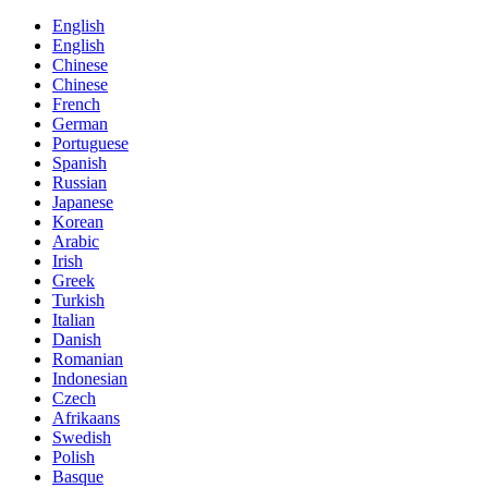
English
English
Chinese
Chinese
French
German
Portuguese
Spanish
Russian
Japanese
Korean
Arabic
Irish
Greek
Turkish
Italian
Danish
Romanian
Indonesian
Czech
Afrikaans
Swedish
Polish
Basque