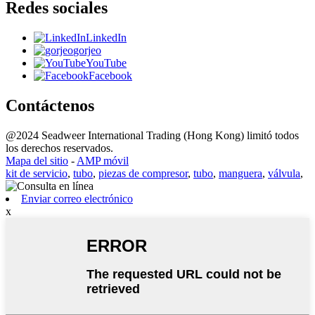
Redes sociales
LinkedIn
gorjeo
YouTube
Facebook
Contáctenos
@2024 Seadweer International Trading (Hong Kong) limitó todos
los derechos reservados.
Mapa del sitio
-
AMP móvil
kit de servicio
,
tubo
,
piezas de compresor
,
tubo
,
manguera
,
válvula
,
Enviar correo electrónico
x