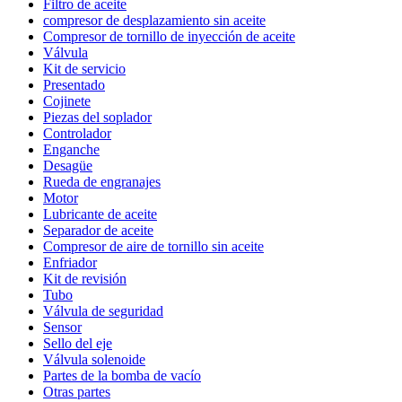
Filtro de aceite
compresor de desplazamiento sin aceite
Compresor de tornillo de inyección de aceite
Válvula
Kit de servicio
Presentado
Cojinete
Piezas del soplador
Controlador
Enganche
Desagüe
Rueda de engranajes
Motor
Lubricante de aceite
Separador de aceite
Compresor de aire de tornillo sin aceite
Enfriador
Kit de revisión
Tubo
Válvula de seguridad
Sensor
Sello del eje
Válvula solenoide
Partes de la bomba de vacío
Otras partes