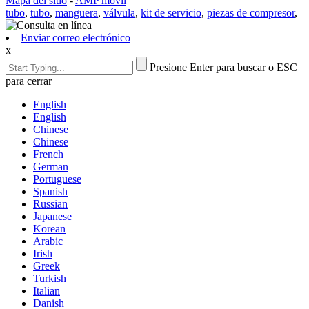
Mapa del sitio
-
AMP móvil
tubo
,
tubo
,
manguera
,
válvula
,
kit de servicio
,
piezas de compresor
,
Enviar correo electrónico
x
Presione Enter para buscar o ESC
para cerrar
English
English
Chinese
Chinese
French
German
Portuguese
Spanish
Russian
Japanese
Korean
Arabic
Irish
Greek
Turkish
Italian
Danish