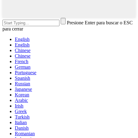
Presione Enter para buscar o ESC
para cerrar
English
English
Chinese
Chinese
French
German
Portuguese
Spanish
Russian
Japanese
Korean
Arabic
Irish
Greek
Turkish
Italian
Danish
Romanian