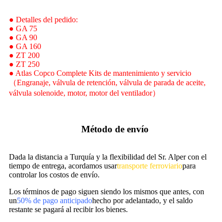
● Detalles del pedido:
● GA 75
● GA 90
● GA 160
● ZT 200
● ZT 250
● Atlas Copco Complete Kits de mantenimiento y servicio
（Engranaje, válvula de retención, válvula de parada de aceite,
válvula solenoide, motor, motor del ventilador）
Método de envío
Dada la distancia a Turquía y la flexibilidad del Sr. Alper con el
tiempo de entrega, acordamos usar
transporte ferroviario
para
controlar los costos de envío.
Los términos de pago siguen siendo los mismos que antes, con
un
50% de pago anticipado
hecho por adelantado, y el saldo
restante se pagará al recibir los bienes.