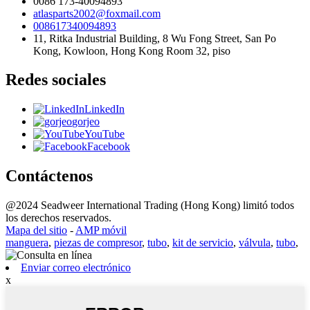
0086 173-40094893
atlasparts2002@foxmail.com
008617340094893
11, Ritka Industrial Building, 8 Wu Fong Street, San Po
Kong, Kowloon, Hong Kong Room 32, piso
Redes sociales
LinkedIn
gorjeo
YouTube
Facebook
Contáctenos
@2024 Seadweer International Trading (Hong Kong) limitó todos
los derechos reservados.
Mapa del sitio
-
AMP móvil
manguera
,
piezas de compresor
,
tubo
,
kit de servicio
,
válvula
,
tubo
,
Enviar correo electrónico
x